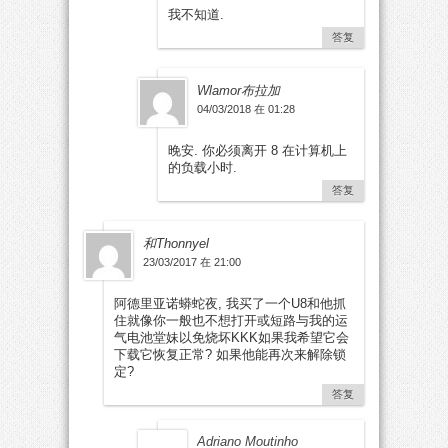
我不知道.
答复
Wlamor布拉加
04/03/2018 在 01:28
晚安. 你必须离开 8 在计算机上
的负载小时.
答复
和Thonnyel
23/03/2017 在 21:00
阿德里亚诺蟒蛇夜, 我买了一个U8和他抓
住就像你一般也不想打开或短路与我的运
气电池堂妹以免烧坏KKK如果我希望它会
下载它恢复正常? 如果他能再次来解除锁
定?
答复
Adriano Moutinho