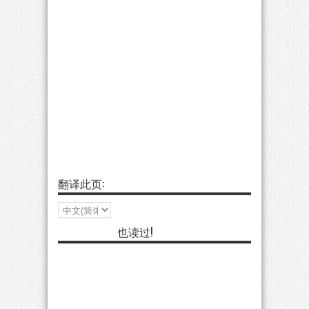
翻译此页:
也读过!