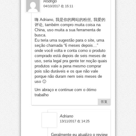
Rodrigo
04/10/2017 在 15:11
嗨 Adriano, 我是你的网站的粉丝, 我爱的
评论,
também compro muita coisa na
China
,
uso muita a sua ferramenta de
busca
.
Eu teria uma sugestão para o site
,
uma
seção chamada
“6
meses depois
…”
onde você volta e conta como o produto
comprado está depois de seis meses de
uso
,
seria legal pra gente ter noção quais
produtos vale a pena mesmo comprar
pois são duráveis e os que não vale
porque não duram nem seis meses de
uso 🙂
Um abraço e continue com o ótimo
trabalho
答复
Adriano
13/11/2017 在 14:25
Geralmente eu atualizo o review