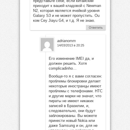
представьте себе, если китайский
приходит к вашей кладовой с Newman
N2, которая является ячейкой уровня
Galaxy S3 и не может пропустить. Ou
ком Сеу Jiayu G4, и т.д. Я не знаю.
Ответить
adrianomm
14/03/2013 в 20:25
Его изменение IMEI да, и
должен решить. Хотя
complicadinho…
Вообще-то я с вами согласен:
проблемы блокировки делает
некоторые иностранцы имеют
проблемы с телефонами. HTC
и другие марки не значат, что
пираты не имеют никаких
записей в Бразилии, и,
следовательно, они будут
заблокированы. Вы можете
принести новый Nokia или
даже Samsung и он, для не