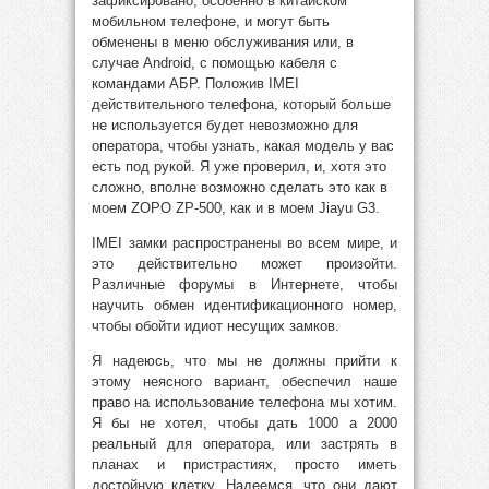
зафиксировано, особенно в китайском
мобильном телефоне, и могут быть
обменены в меню обслуживания или, в
случае Android, с помощью кабеля с
командами АБР. Положив IMEI
действительного телефона, который больше
не используется будет невозможно для
оператора, чтобы узнать, какая модель у вас
есть под рукой. Я уже проверил, и, хотя это
сложно, вполне возможно сделать это как в
моем ZOPO ZP-500, как и в моем Jiayu G3.
IMEI замки распространены во всем мире, и
это действительно может произойти.
Различные форумы в Интернете, чтобы
научить обмен идентификационного номер,
чтобы обойти идиот несущих замков.
Я надеюсь, что мы не должны прийти к
этому неясного вариант, обеспечил наше
право на использование телефона мы хотим.
Я бы не хотел, чтобы дать 1000
a
2000
реальный для оператора, или застрять в
планах и пристрастиях, просто иметь
достойную клетку. Надеемся, что они дают