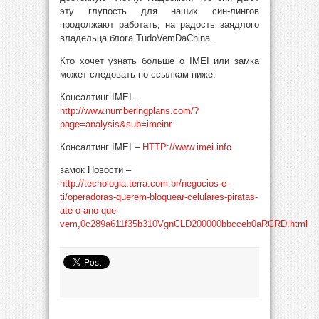
эту глупость для наших син-лингов
продолжают работать, на радость заядлого
владельца блога TudoVemDaChina.
Кто хочет узнать больше о IMEI или замка
может следовать по ссылкам ниже:
Консалтинг IMEI –
http://www.numberingplans.com/?
page=analysis&sub=imeinr
Консалтинг IMEI –
HTTP://www.imei.info
замок Новости –
http://tecnologia.terra.com.br/negocios-e-
ti/operadoras-querem-bloquear-celulares-piratas-
ate-o-ano-que-
vem,0c289a611f35b310VgnCLD200000bbcceb0aRCRD.html