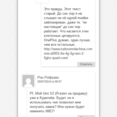
Это правда, Этот текст
старый. До сих пор я не
слышал ни об одной ячейке
заблокирован. даже те, “не
настоящие” до сих пор
работает. Что касается этих
клеточных цитируется,
OnePlus думаю, один лучше,
чем все остальные.
http://www.tudovemdachina.com/oneplus-
one-a0001-lte-4g-3g-ram-2-
5ghz-quad-core/
Ответить
Рон Родригес
29/07/2014 в 09:57
Pf, Мой Umi X2 (Я взял на продажу)
уже в Куритиба. Будет ли я
использовать чип позволил мне
получить замок? Или нужно будет
изменить IMEI?