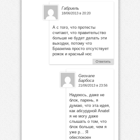
Габриель
18/06/2013 в 20:20
А с того, что протесты
считают, что правительство
больше не будет делать эти
выходки, потому что
Бразилиа просто отсутствует
рожок и красный нос
Ответить
Geovane
Барбоса
21/06/2013 в 23:56
Надеюсь, даже не
блок, парень, я
думаю, что эта идея,
как абсурдной Anatel
я не могу даже
слышать о том, что
блок больше, чем я
уже р… Я
обеспокоен