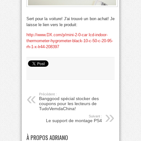
Sert pour la voiture! J'ai trouvé un bon achat! Je
laisse le lien vers le produit:
http://www.DX.com/p/mini-2-0-car lcd-indoor-
thermometer-hygrometer-black-10-c-50-c-20-95-
rh-1-x-lr44-208397
Précédent :
Banggood spécial stocker des
coupons pour les lecteurs de
TudoVemdaChina!
Suivant :
Le support de montage PS4
À PROPOS ADRIANO