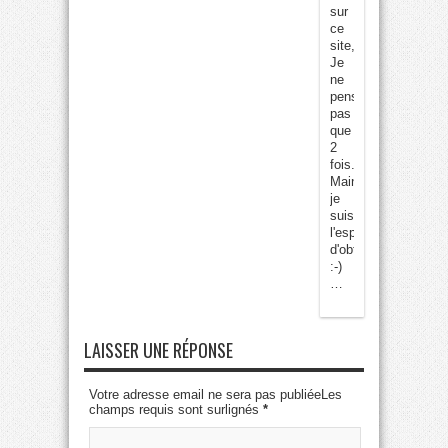
sur
ce
site,
Je
ne
pense
pas
que
2
fois.
Maintenant
je
suis
l'espoir
d'obtenir
:-)
…
LAISSER UNE RÉPONSE
Votre adresse email ne sera pas publiéeLes
champs requis sont surlignés
*