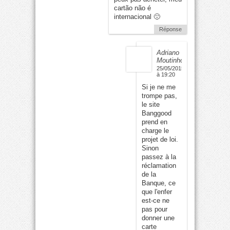
cartão não é
internacional 🙁
Réponse
Adriano
Moutinho
25/05/2015
à 19:20
Si je ne me
trompe pas,
le site
Banggood
prend en
charge le
projet de loi.
Sinon
passez à la
réclamation
de la
Banque, ce
que l'enfer
est-ce ne
pas pour
donner une
carte