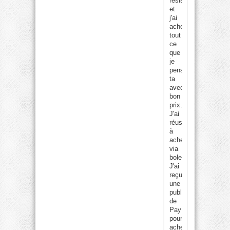
résister
et
j'ai
acheter
tout
ce
que
je
pense
ta
avec
bon
prix…
J'ai
réussi
à
acheter
via
boleto,
J'ai
reçu
une
publicité
de
PayPal
pour
acheter