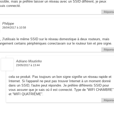
ossible, mais je préfère laisser un réseau avec un SSID différent, je peux
 suis connecté.
Répons
Philippe
26/04/2017 à 10:58
, J'utilisais le même SSID sur le réseau domestique à deux routeurs, mais
angement certains périphériques conectavam sur le routeur loin et pire signe.
Répons
Adriano Moutinho
23/05/2017 à 13:44
cela se produit. Pas toujours un bon signe signifie un réseau rapide et
Internet. Si l'appareil ne peut pas trouver Internet à un moment donné
dans un SSID, l'autre peut répondre. Je préfère différents SSID pour
vous assurer que je sais où il est connecté. Type de “WIFI CHAMBRE”
et “WIFI QUATRIÈME”.
Répons