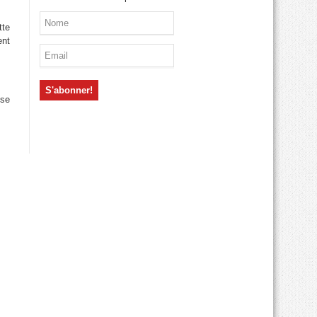
tte
ent
 se