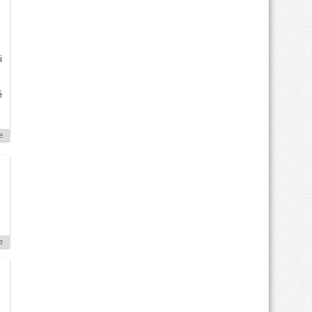
i
é
e
e