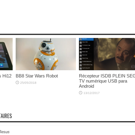
s Hi12
BB8 Star Wars Robot
Récepteur ISDB PLEIN SE
TV numérique USB para
25/05/2018
Android
13/12/2017
AIRES
 Jesus