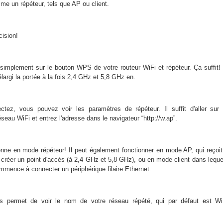
me un répéteur, tels que AP ou client.
cision!
simplement sur le bouton WPS de votre routeur WiFi et répéteur. Ça suffit!
argi la portée à la fois 2,4 GHz et 5,8 GHz en.
tez, vous pouvez voir les paramètres de répéteur. Il suffit d'aller sur
seau WiFi et entrez l'adresse dans le navigateur “http://w.ap”.
ionne en mode répéteur! Il peut également fonctionner en mode AP, qui reçoit
 créer un point d'accès (à 2,4 GHz et 5,8 GHz), ou en mode client dans lequel
mmence à connecter un périphérique filaire Ethernet.
us permet de voir le nom de votre réseau répété, qui par défaut est Wi