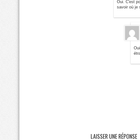
Oui. C'est p
savoir où je
Oui
étr
LAISSER UNE RÉPONSE