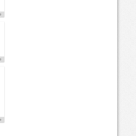
e
e
e