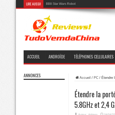
LIRE AUSSI!
BB8 Star Wars Robot
ACCUEIL
ANDROÏDE
TÉLÉPHONES CELLULAIRES
ANNONCES
Accueil
/
PC
/
Étendre 
Étendre la port
5.8GHz et 2,4 
Auteur :
Adriano
04/04/2