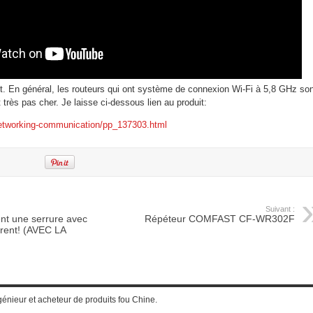
it. En général, les routeurs qui ont système de connexion Wi-Fi à 5,8 GHz so
 très pas cher. Je laisse ci-dessous lien au produit:
etworking-communication/pp_137303.html
Suivant :
t une serrure avec
Répéteur COMFAST CF-WR302F
rent! (AVEC LA
génieur et acheteur de produits fou Chine.