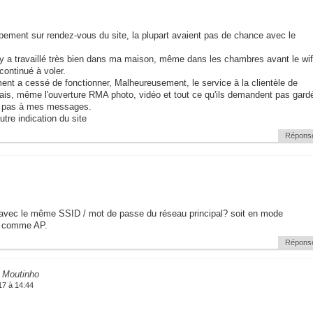
ipement sur rendez-vous du site, la plupart avaient pas de chance avec le
y a travaillé très bien dans ma maison, même dans les chambres avant le wif
continué à voler.
ment a cessé de fonctionner, Malheureusement, le service à la clientèle de
ais, même l'ouverture RMA photo, vidéo et tout ce qu'ils demandent pas gard
t pas à mes messages.
tre indication du site
Répons
r avec le même SSID / mot de passe du réseau principal? soit en mode
e comme AP.
Répons
 Moutinho
17 à 14:44