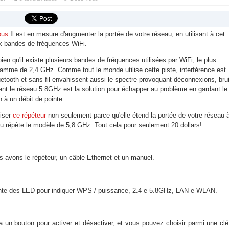
ous
Il est en mesure d'augmenter la portée de votre réseau, en utilisant à cet
x bandes de fréquences WiFi.
ien qu'il existe plusieurs bandes de fréquences utilisées par WiFi, le plus
gamme de 2,4 GHz. Comme tout le monde utilise cette piste, interférence est
etooth et sans fil envahissent aussi le spectre provoquant déconnexions, brui
sant le réseau 5.8GHz est la solution pour échapper au problème en gardant le
 à un débit de pointe.
liser
ce répéteur
non seulement parce qu'elle étend la portée de votre réseau 
au répète le modèle de 5,8 GHz. Tout cela pour seulement 20 dollars!
ous avons le répéteur, un câble Ethernet et un manuel.
ésente des LED pour indiquer WPS / puissance, 2.4 e 5.8GHz, LAN e WLAN.
 a un bouton pour activer et désactiver, et vous pouvez choisir parmi une clé