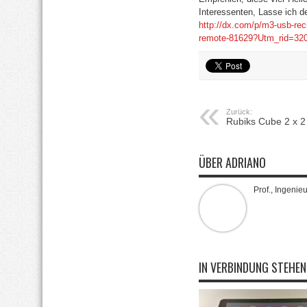
Interessenten, Lasse ich de
http://dx.com/p/m3-usb-rech
remote-81629?Utm_rid=32
Zurück:
Rubiks Cube 2 x 2
ÜBER ADRIANO
Prof., Ingenie
IN VERBINDUNG STEHEN