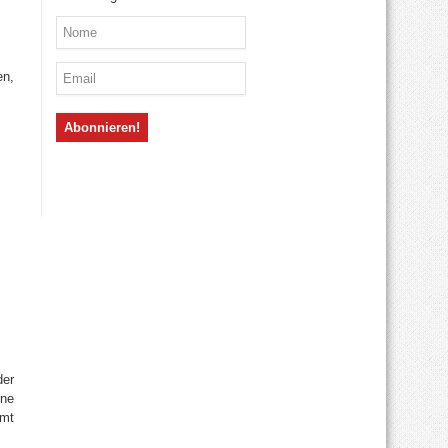
en,
der
ene
mmt