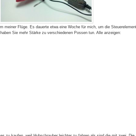
nem meiner Flüge. Es dauerte etwa eine Woche für mich, um die Steuerelemen
haben Sie mehr Stärke zu verschiedenen Possen tun. Alle anzeigen:
es zu kaufen, weil Hubschrauber leichter zu fahren als sind die mit zwei. Die