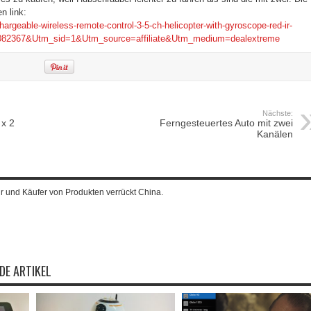
n link:
argeable-wireless-remote-control-3-5-ch-helicopter-with-gyroscope-red-ir-
082367&Utm_sid=1&Utm_source=affiliate&Utm_medium=dealextreme
Nächste:
 x 2
Ferngesteuertes Auto mit zwei
Kanälen
ur und Käufer von Produkten verrückt China.
DE ARTIKEL