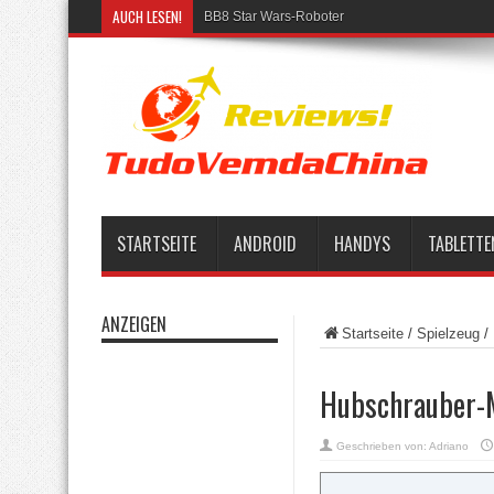
AUCH LESEN!
BB8 Star Wars-Roboter
STARTSEITE
ANDROID
HANDYS
TABLETTE
ANZEIGEN
Startseite
/
Spielzeug
/
Hubschrauber-M
Geschrieben von:
Adriano