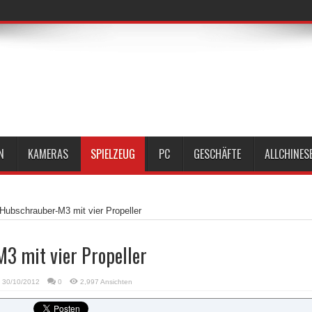
N
KAMERAS
SPIELZEUG
PC
GESCHÄFTE
ALLCHINES
Hubschrauber-M3 mit vier Propeller
3 mit vier Propeller
30/10/2012
0
2,997 Ansichten