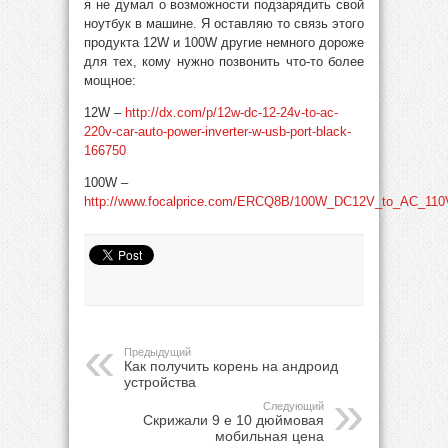
я не думал о возможности подзарядить свой
ноутбук в машине. Я оставляю то связь этого
продукта 12W и 100W другие немного дороже
для тех, кому нужно позвонить что-то более
мощное:
12W –
http://dx.com/p/12w-dc-12-24v-to-ac-
220v-car-auto-power-inverter-w-usb-port-black-
166750
100W –
http://www.focalprice.com/ERCQ8B/100W_DC12V_to_AC_110V
Предыдущий
Как получить корень на андроид
устройства
Следующий
Скрижали 9 е 10 дюймовая
мобильная цена