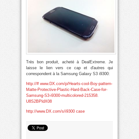
Très bon produit, acheté à DealExtreme. Je
laisse le lien vers ce cap et d'autres qui
correspondent à la Samsung Galaxy S3 i9300:
http://# www.DX.com/p/Hearts-cool-Boy-pattern-
Matte-Protective-Plastic-Hard-Back-Case-for-
Samsung-S3-i9300-multicolored-215358.
U8S2BPldX08
http://www.DX.com/s/i9300 case