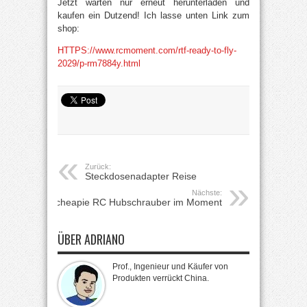
Jetzt warten nur erneut herunterladen und
kaufen ein Dutzend! Ich lasse unten Link zum
shop:
HTTPS://www.rcmoment.com/rtf-ready-to-fly-
2029/p-rm7884y.html
Zurück:
Steckdosenadapter Reise
Nächste:
cheapie RC Hubschrauber im Moment
ÜBER ADRIANO
Prof., Ingenieur und Käufer von
Produkten verrückt China.