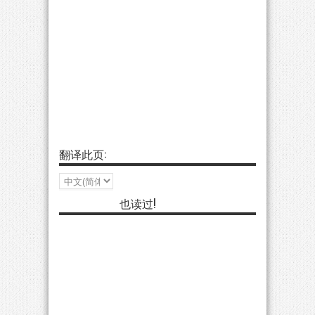
翻译此页:
也读过!