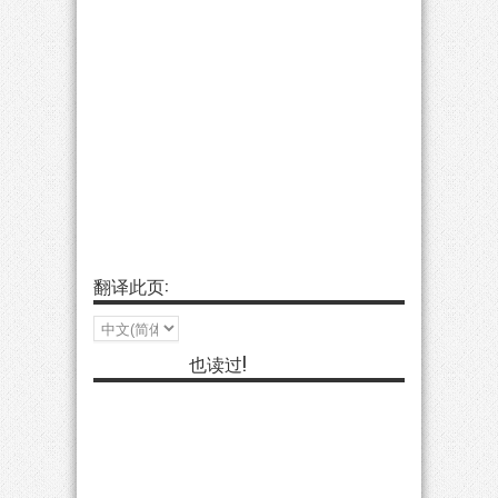
翻译此页:
也读过!