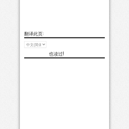
翻译此页:
也读过!