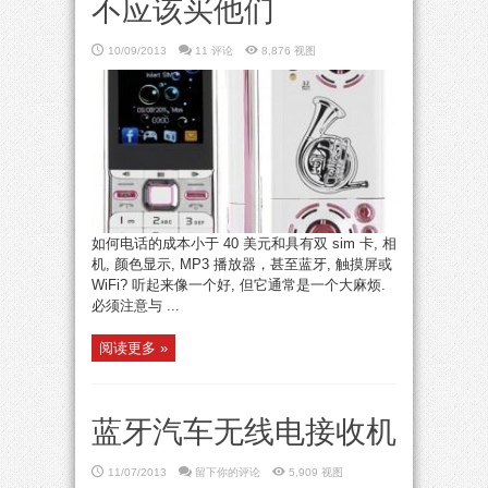
不应该买他们
10/09/2013
11 评论
8,876 视图
如何电话的成本小于 40 美元和具有双 sim 卡, 相
机, 颜色显示, MP3 播放器，甚至蓝牙, 触摸屏或
WiFi? 听起来像一个好, 但它通常是一个大麻烦.
必须注意与 ...
阅读更多 »
蓝牙汽车无线电接收机
11/07/2013
留下你的评论
5,909 视图