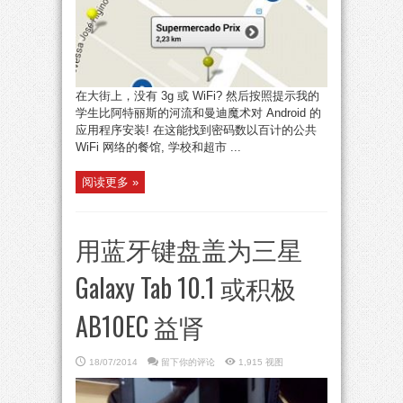
在大街上，没有 3g 或 WiFi? 然后按照提示我的
学生比阿特丽斯的河流和曼迪魔术对 Android 的
应用程序安装! 在这能找到密码数以百计的公共
WiFi 网络的餐馆, 学校和超市 ...
阅读更多 »
用蓝牙键盘盖为三星
Galaxy Tab 10.1 或积极
AB10EC 益肾
18/07/2014
留下你的评论
1,915 视图