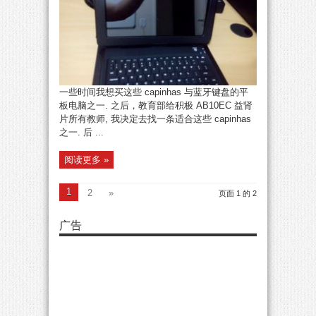
一些时间我想买这些 capinhas 与蓝牙键盘的平
板电脑之一. 之后，教育部给积极 AB10EC 益肾
片所有教师, 我决定去找一条适合这些 capinhas
之一. 后 ...
阅读更多 »
1
2
»
页面 1 的 2
广告