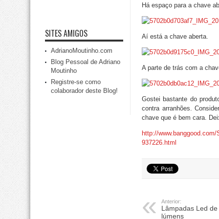
Há espaço para a chave abr
SITES AMIGOS
Aí está a chave aberta.
AdrianoMoutinho.com
Blog Pessoal de Adriano
A parte de trás com a chav
Moutinho
Registre-se como
colaborador deste Blog!
Gostei bastante do produt
contra arranhões. Conside
chave que é bem cara. Deix
http://www.banggood.com/S
937226.html
Anterior:
Lâmpadas Led de 
lúmens