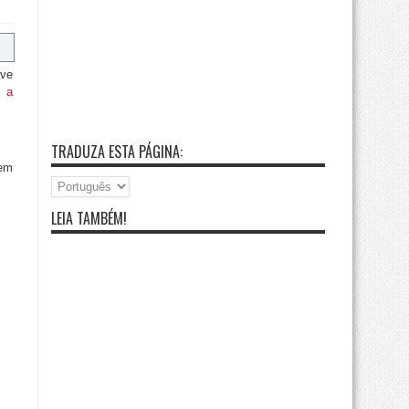
ave
ei
a
TRADUZA ESTA PÁGINA:
 em
LEIA TAMBÉM!