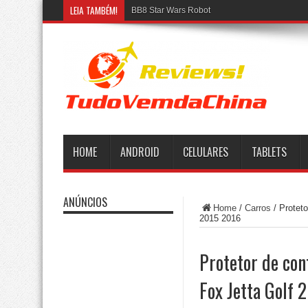
LEIA TAMBÉM!
BB8 Star Wars Robot
HOME
ANDROID
CELULARES
TABLETS
ANÚNCIOS
Home
/
Carros
/
Protet
2015 2016
Protetor de con
Fox Jetta Golf