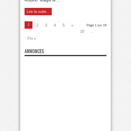
Arduino. Malgré la ...
Lire la suite...
1
2
3
4
5
»
Page 1 sur 18
10
...
Fin »
ANNONCES