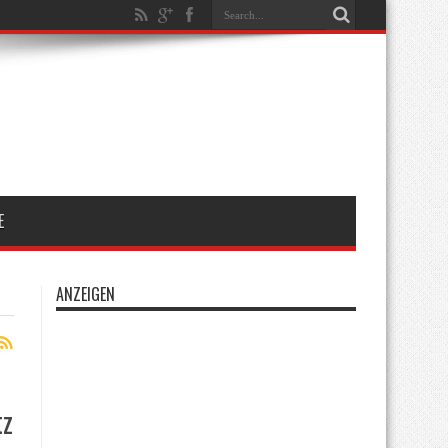
E
ANZEIGEN
tz