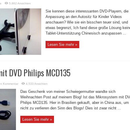
e
5,862 Ansichten
Sie kennen diese interessanten DVD-Playern, die
Anpassung an den Autositz für Kinder Videos
anschauen? Wie sie ein bisschen teuer sind, und
etwas begrenzt, Ich fand diese große Lösung kein
Tablet-Unterstützung Chinesisch anzupassen ...
Lesen Sie mehr »
mit DVD Philips MCD135
en Kommentar
4,533 Ansichten
Das Geschenk von meiner Schwiegermutter wandte sich
Weihnachten Post auf meinem Blog! Ist das Mikrosystem mit D
Philips MCD135. Hier in Brasilien gekauft, aber in China aus, um
nicht zu verlieren den Sinn des Blogs! Dies ist zwar nicht ...
Lesen Sie mehr »