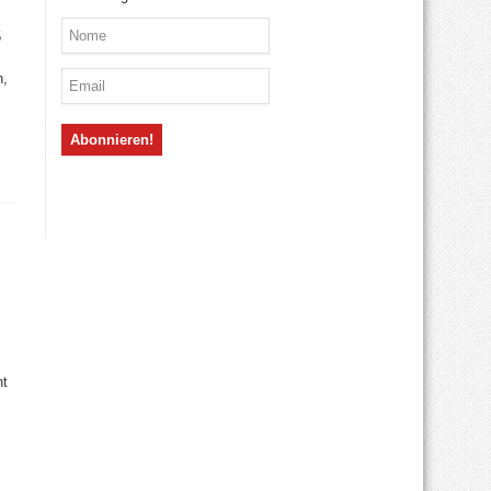
5
h,
ht