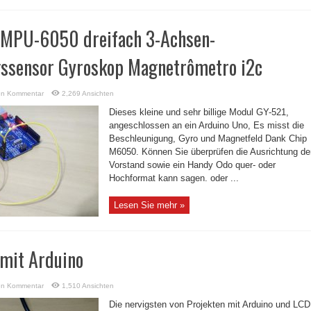
 MPU-6050 dreifach 3-Achsen-
ssensor Gyroskop Magnetrômetro i2c
en Kommentar
2,269 Ansichten
Dieses kleine und sehr billige Modul GY-521,
angeschlossen an ein Arduino Uno, Es misst die
Beschleunigung, Gyro und Magnetfeld Dank Chip
M6050. Können Sie überprüfen die Ausrichtung de
Vorstand sowie ein Handy Odo quer- oder
Hochformat kann sagen. oder ...
Lesen Sie mehr »
mit Arduino
en Kommentar
1,510 Ansichten
Die nervigsten von Projekten mit Arduino und LCD