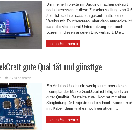
Um meine Projekte mit Arduino machen gekauft
noch interessanter diese Zurschaustellung von 3.
Zoll. Ich dachte, dass ich gekauft hatte, eine
Version mit Touch-screen, aber dann entdeckte ic
dass die Version mit Unterstützung für Touch-
Screen in diesen anderen Link verkauft. Die ...
Lesen Sie mehr »
kCreit gute Qualität und günstige
e
7,738 Ansichten
Ein Arduino Uno ist ein wenig teuer, aber dieses
Exemplar der Marke GeekCreit ist billig und von
guter Qualität. Bestellte zwei! Kommt mit einer
Steigleitung für Projekte und ein label. Kommt nic
mit Kabel, dann wird es noch günstiger. ...
Lesen Sie mehr »