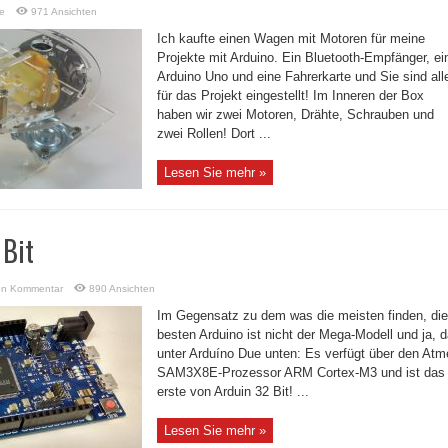
e
971 Ansichten
Ich kaufte einen Wagen mit Motoren für meine
Projekte mit Arduino. Ein Bluetooth-Empfänger, ei
Arduino Uno und eine Fahrerkarte und Sie sind all
für das Projekt eingestellt! Im Inneren der Box
haben wir zwei Motoren, Drähte, Schrauben und
zwei Rollen! Dort ...
Lesen Sie mehr »
 Bit
en Kommentar
890 Ansichten
Im Gegensatz zu dem was die meisten finden, die
besten Arduino ist nicht der Mega-Modell und ja, 
unter Arduíno Due unten: Es verfügt über den Atm
SAM3X8E-Prozessor ARM Cortex-M3 und ist das
erste von Arduin 32 Bit! ...
Lesen Sie mehr »