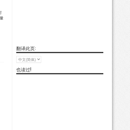
时
质量
翻译此页:
也读过!