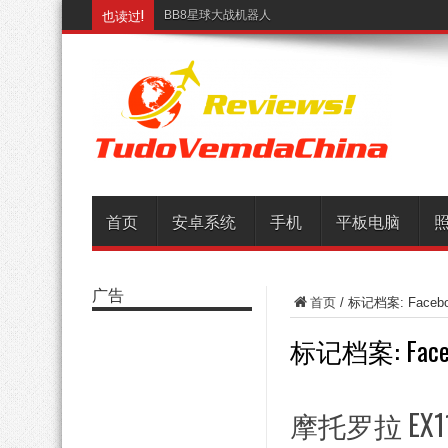
也读过!
BB8星球大战机器人
首页
安卓系统
手机
平板电脑
广告
首页
/
标记档案: Facebo
标记档案:
Fac
摩托罗拉 EX112