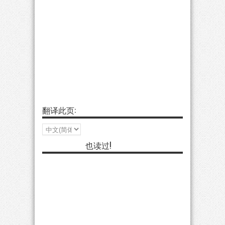
翻译此页:
也读过!