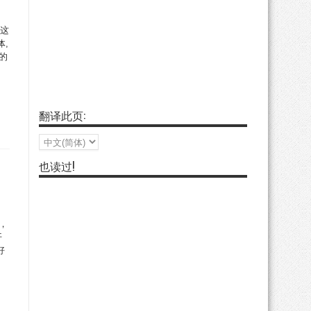
在这
,
的
翻译此页:
也读过!
近，
开
好