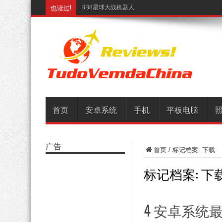
也读过!
BB8星球大战机器人
首页
安卓系统
手机
平板电脑
广告
首页
/
标记档案: 下载
标记档案:
下
4 安卓系统最