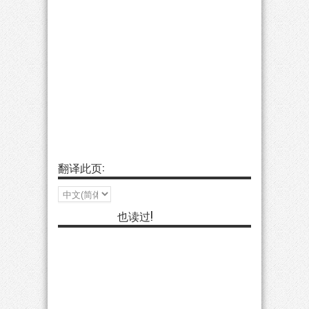
翻译此页:
也读过!