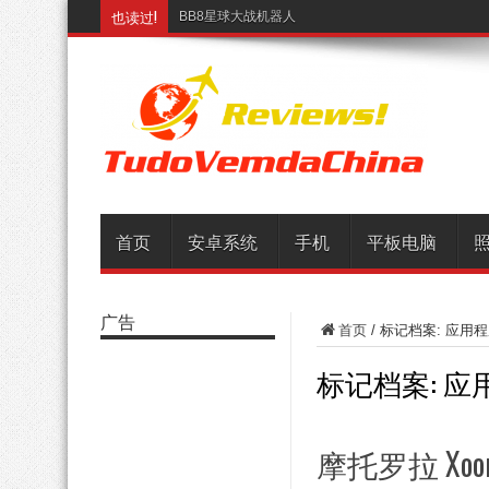
也读过!
BB8星球大战机器人
首页
安卓系统
手机
平板电脑
广告
首页
/
标记档案: 应用
标记档案:
应
摩托罗拉 Xoom