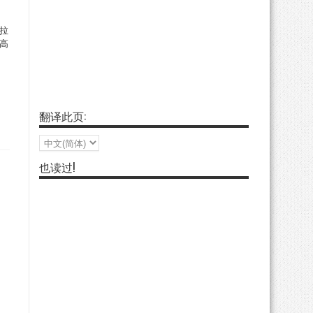
拉
然高
翻译此页:
也读过!