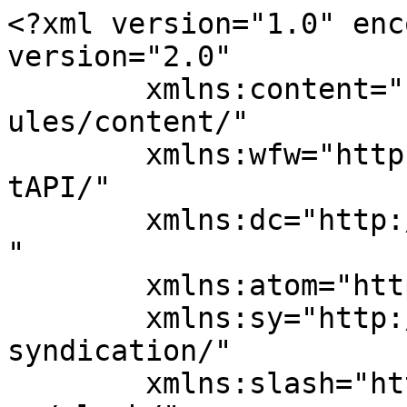
<?xml version="1.0" enc
version="2.0"

	xmlns:content="http://purl.org/rss/1.0/mod
ules/content/"

	xmlns:wfw="http://wellformedweb.org/Commen
tAPI/"

	xmlns:dc="http://purl.org/dc/elements/1.1/
"

	xmlns:atom="http://www.w3.org/2005/Atom"

	xmlns:sy="http://purl.org/rss/1.0/modules/
syndication/"

	xmlns:slash="http://purl.org/rss/1.0/modul