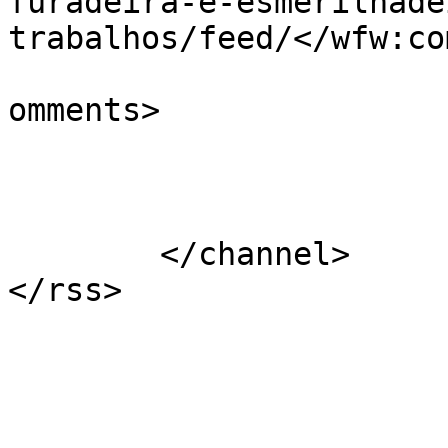
furadeira-e-esmerilhade
trabalhos/feed/</wfw:co
			<slash:comments>0</slash
omments>

			</item>
	</channel>
