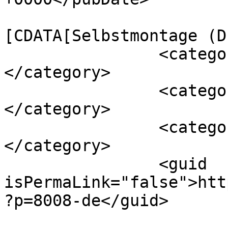
				<catego
[CDATA[Selbstmontage (D
		<category><![CDATA[Werkzeuge]]>
</category>

		<category><![CDATA[Alle]]>
</category>

		<category><![CDATA[Dremel Deixo]]>
</category>

		<guid 
isPermaLink="false">htt
?p=8008-de</guid>
