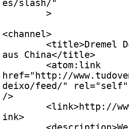
es/slash/"

	>

<channel>

	<title>Dremel Deixo &#8211; Alles kommt 
aus China</title>

	<atom:link 
href="http://www.tudove
deixo/feed/" rel="self"
/>

	<link>http://www.tudovemdachina.com/de/</l
ink>

	<description>Website von Bewertungen von 