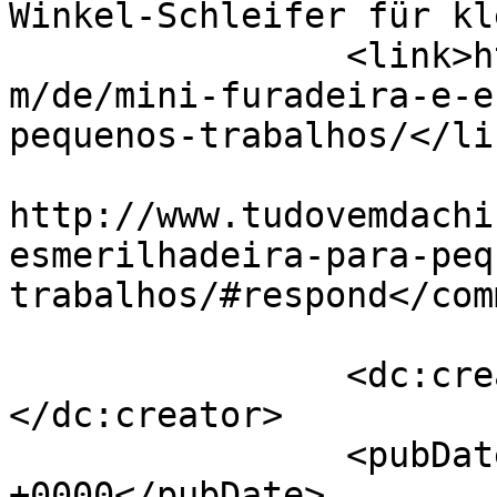
Winkel-Schleifer für kl
		<link>http://www.tudovemdachina.co
m/de/mini-furadeira-e-e
pequenos-trabalhos/</lin
					<co
http://www.tudovemdachi
esmerilhadeira-para-peq
trabalhos/#respond</com
		<dc:creator><![CDATA[Adriano]]>
</dc:creator>

		<pubDate>Thu, 20 Mar 2014 00:08:45 
+0000</pubDate>
