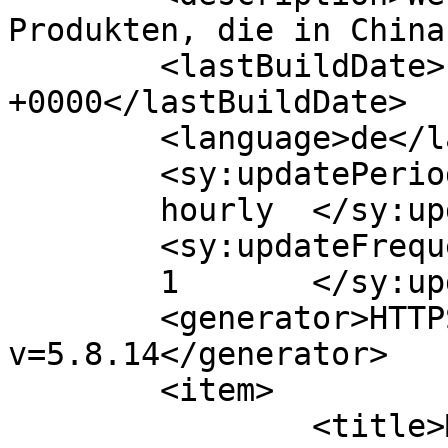
Produkten, die in China
	<lastBuildDate>Fri, 14 Mar 2014 20:18:19 
+0000</lastBuildDate>

	<language>de</language>

	<sy:updatePeriod>

	hourly	</sy:updatePeriod>

	<sy:updateFrequency>

	1	</sy:updateFrequency>

	<generator>HTTPS://wordpress.org/?
v=5.8.14</generator>

	<item>

		<title>Mini Bohrmaschine und 