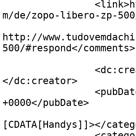
		<link>http://www.tudovemdachina.co
m/de/zopo-libero-zp-500
					<co
http://www.tudovemdachi
500/#respond</comments>

		<dc:creator><![CDATA[Adriano]]>
</dc:creator>

		<pubDate>Sat, 06 Oct 2012 23:22:20 
+0000</pubDate>

				<catego
[CDATA[Handys]]></catego
		<category><![CDATA[Andere]]>