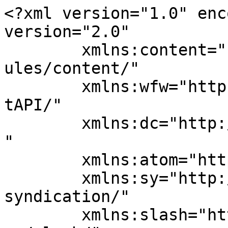
<?xml version="1.0" enc
version="2.0"

	xmlns:content="http://purl.org/rss/1.0/mod
ules/content/"

	xmlns:wfw="http://wellformedweb.org/Commen
tAPI/"

	xmlns:dc="http://purl.org/dc/elements/1.1/
"

	xmlns:atom="http://www.w3.org/2005/Atom"

	xmlns:sy="http://purl.org/rss/1.0/modules/
syndication/"

	xmlns:slash="http://purl.org/rss/1.0/modul