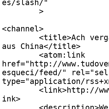
es/slash/"

	>

<channel>

	<title>Ach vergaß ich &#8211; Alles kommt 
aus China</title>

	<atom:link 
href="http://www.tudove
esqueci/feed/" rel="self
type="application/rss+x
	<link>http://www.tudovemdachina.com/de/</l
ink>

	<description>Website von Bewertungen von 