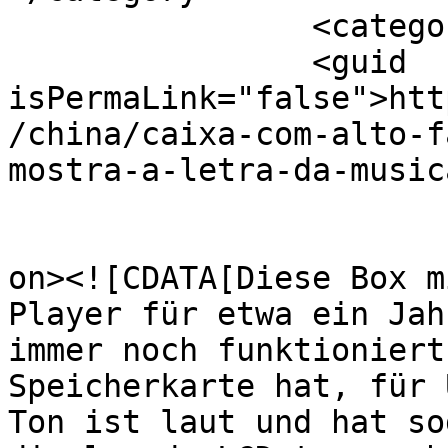
		<category><![CDATA[$]]></category>

		<guid 
isPermaLink="false">htt
/china/caixa-com-alto-f
mostra-a-letra-da-music
					<de
on><![CDATA[Diese Box m
Player für etwa ein Jah
immer noch funktioniert
Speicherkarte hat, für 
Ton ist laut und hat so