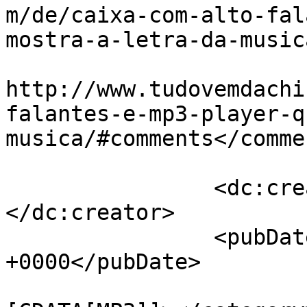
m/de/caixa-com-alto-fal
mostra-a-letra-da-music
					<co
http://www.tudovemdachi
falantes-e-mp3-player-q
musica/#comments</commen
		<dc:creator><![CDATA[Adriano]]>
</dc:creator>

		<pubDate>Thu, 30 Aug 2012 03:38:00 
+0000</pubDate>

				<catego