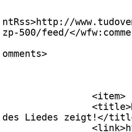
					<wf
ntRss>http://www.tudove
zp-500/feed/</wfw:comme
			<slash:comments>0</slash
omments>

			</item>
		<item>

		<title>MP3-Player, die den Text 
des Liedes zeigt!</title
		<link>http://www.tudovemdachina.co