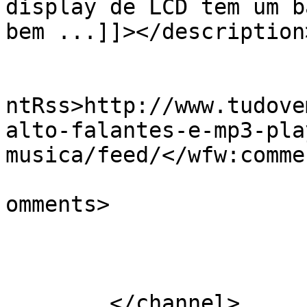
display de LCD tem um b
bem ...]]></description>
					<wf
ntRss>http://www.tudove
alto-falantes-e-mp3-pla
musica/feed/</wfw:comme
			<slash:comments>1</slash
omments>

			</item>
	</channel>
