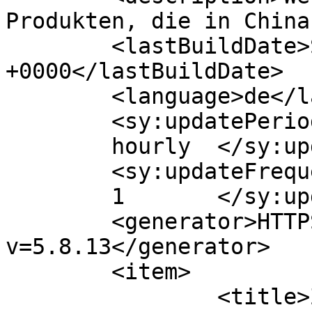
Produkten, die in China
	<lastBuildDate>Sat, 06 Apr 2013 07:04:27 
+0000</lastBuildDate>

	<language>de</language>

	<sy:updatePeriod>

	hourly	</sy:updatePeriod>

	<sy:updateFrequency>

	1	</sy:updateFrequency>

	<generator>HTTPS://wordpress.org/?
v=5.8.13</generator>

	<item>

		<title>Zopo Libero ZP-500</title>
